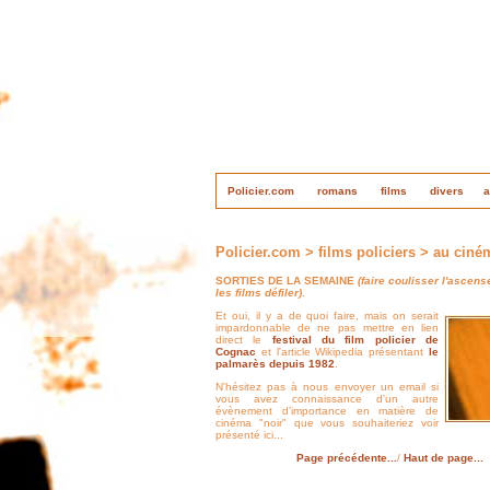
Policier.com
romans
films
divers
a
Policier.com > films policiers > au ciné
SORTIES DE LA SEMAINE
(faire coulisser l'ascens
les films défiler)
.
Et oui, il y a de quoi faire, mais on serait
impardonnable de ne pas mettre en lien
direct le
festival du film policier de
Cognac
et l'article Wikipedia présentant
le
palmarès depuis 1982
.
N'hésitez pas à nous envoyer un email si
vous avez connaissance d'un autre
évènement d'importance en matière de
cinéma "noir" que vous souhaiteriez voir
présenté ici...
Page précédente...
/
Haut de page...